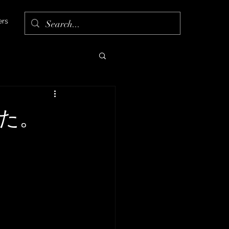
rs
した。