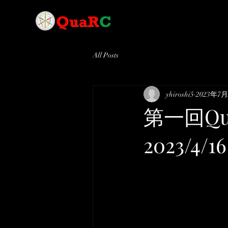
All Posts
yhiroshi5
2023年7
第一回Q
2023/4/16